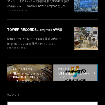
アメリカはアナハイムで開催された世界最大規模
の楽器ショー、NAMM Showに emjmodとして…
2022.06.08 09:38
TOWER RECORDSにemjmodが登場
6/18までタワーレコードNu茶屋町店内にて
emjmodシンバルが展示されています。
2022.06.01 08:01
2021.11.30 03:57
2021.10.14 03:26
"Event photo" emjmod ×
MBS毎日放送「よんチャ
KITAYAMA TRIANGLE
ンTV」出演
「まるとさんかく。」
0
コメント